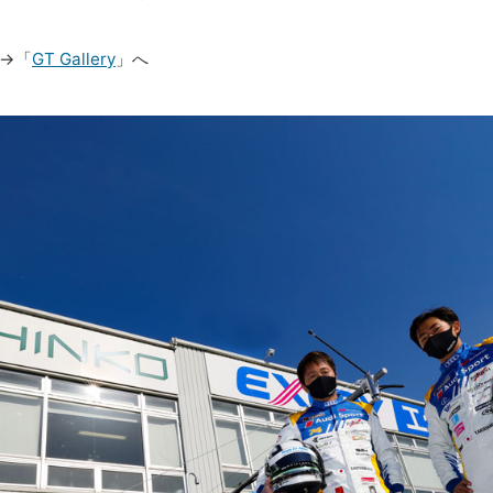
」→「
GT Gallery
」へ